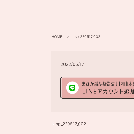
HOME
sp_220517_002
2022/05/17
sp_220517_002