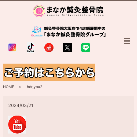
メ
hdr_you2
HOME
hdr_you2
2024/03/21