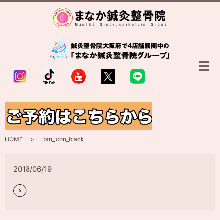
メ
btn_icon_black
HOME
btn_icon_black
2018/06/19