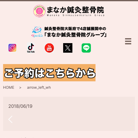
メ
arrow_left_wh
HOME
arrow_left_wh
2018/06/19