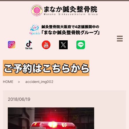
メ
accident_img002
HOME
accident_img002
2018/06/19